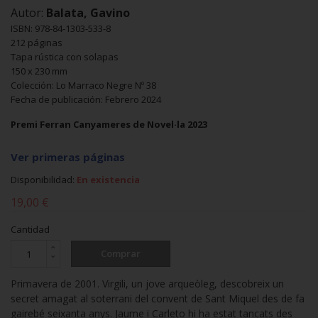
Autor:
Balata, Gavino
ISBN: 978-84-1303-533-8
212 páginas
Tapa rústica con solapas
150 x 230 mm
Colección: Lo Marraco Negre Nº 38
Fecha de publicación: Febrero 2024
Premi Ferran Canyameres de Novel·la 2023
Ver primeras páginas
Disponibilidad:
En existencia
19,00 €
Cantidad
Comprar
Primavera de 2001. Virgili, un jove arqueòleg, descobreix un
secret amagat al soterrani del convent de Sant Miquel des de fa
gairebé seixanta anys. Jaume i Carleto hi ha estat tancats des