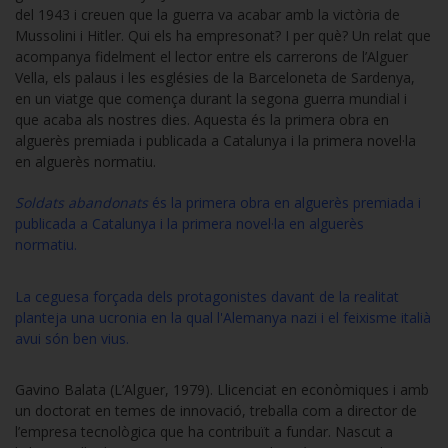
del 1943 i creuen que la guerra va acabar amb la victòria de
Mussolini i Hitler. Qui els ha empresonat? I per què? Un relat que
acompanya fidelment el lector entre els carrerons de l’Alguer
Vella, els palaus i les esglésies de la Barceloneta de Sardenya,
en un viatge que comença durant la segona guerra mundial i
que acaba als nostres dies. Aquesta és la primera obra en
alguerès premiada i publicada a Catalunya i la primera novel·la
en alguerès normatiu.
Soldats abandonats
és la primera obra en alguerès premiada i
publicada a Catalunya i la primera novel·la en alguerès
normatiu.
La ceguesa forçada dels protagonistes davant de la realitat
planteja una ucronia en la qual l'Alemanya nazi i el feixisme italià
avui són ben vius.
Gavino Balata (L’Alguer, 1979). Llicenciat en econòmiques i amb
un doctorat en temes de innovació, treballa com a director de
l’empresa tecnològica que ha contribuït a fundar. Nascut a