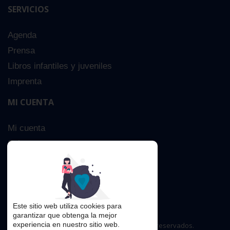
SERVICIOS
Agenda
Prensa
Libros infantiles y juveniles
Imprenta
MI CUENTA
Mi cuenta
Sobre nosotros
Búsqueda Avanzada
Contacta
Este sitio web utiliza cookies para
garantizar que obtenga la mejor
experiencia en nuestro sitio web.
Copyright © 2016. Todos los derechos reservados.