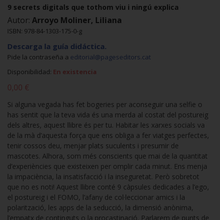
9 secrets digitals que tothom viu i ningú explica
Autor:
Arroyo Moliner, Liliana
ISBN: 978-84-1303-175-0-g
Descarga la guía didáctica.
Pide la contraseña a
editorial@pageseditors.cat
Disponibilidad:
En existencia
0,00 €
Si alguna vegada has fet bogeries per aconseguir una selfie o
has sentit que la teva vida és una merda al costat del postureig
dels altres, aquest llibre és per tu. Habitar les xarxes socials va
de la mà d’aquesta força que ens obliga a fer viatges perfectes,
tenir cossos deu, menjar plats suculents i presumir de
mascotes. Alhora, som més conscients que mai de la quantitat
d’experiències que existeixen per omplir cada minut. Ens menja
la impaciència, la insatisfacció i la inseguretat. Però sobretot
que no es noti! Aquest llibre conté 9 càpsules dedicades a l’ego,
el postureig i el FOMO, l’afany de col·leccionar amics i la
polarització, les apps de la seducció, la dimensió anònima,
l’empatx de continguts o la procastinació. Parlarem de punts de