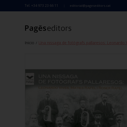
Tel. +34 973 23 66 11
editorial@pageseditors.cat
Inicio
Una nissaga de fotògrafs pallaresos: Leonardo V
/