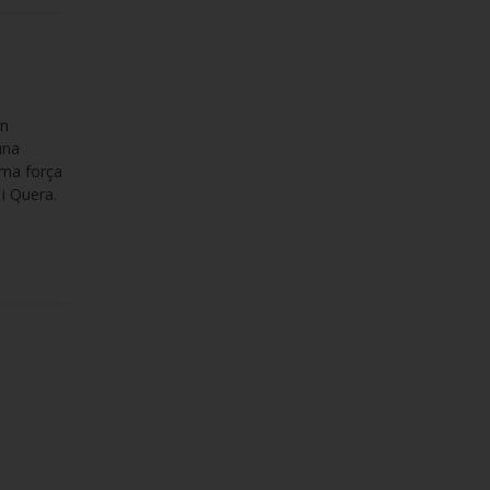
un
una
ama força
 i Quera.