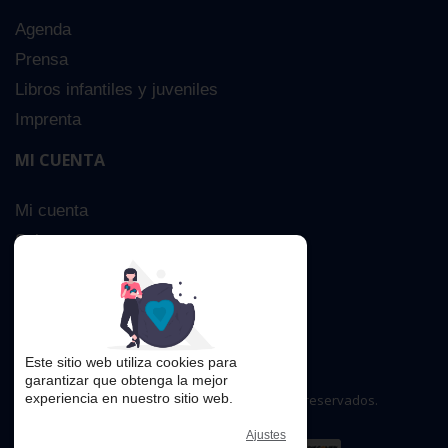
Agenda
Prensa
Libros infantiles y juveniles
Imprenta
MI CUENTA
Mi cuenta
Sobre nosotros
Búsqueda Avanzada
Contacta
Este sitio web utiliza cookies para
garantizar que obtenga la mejor
experiencia en nuestro sitio web.
Copyright © 2016. Todos los derechos reservados.
Ajustes