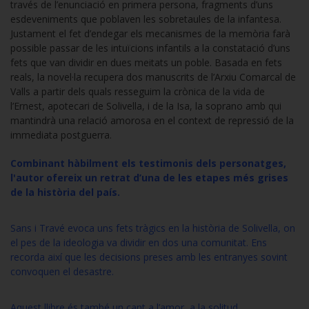
través de l’enunciació en primera persona, fragments d’uns
esdeveniments que poblaven les sobretaules de la infantesa.
Justament el fet d’endegar els mecanismes de la memòria farà
possible passar de les intuïcions infantils a la constatació d’uns
fets que van dividir en dues meitats un poble. Basada en fets
reals, la novel·la recupera dos manuscrits de l’Arxiu Comarcal de
Valls a partir dels quals resseguim la crònica de la vida de
l’Ernest, apotecari de Solivella, i de la Isa, la soprano amb qui
mantindrà una relació amorosa en el context de repressió de la
immediata postguerra.
Combinant hàbilment els testimonis dels personatges,
l'autor ofereix un retrat d’una de les etapes més grises
de la història del país.
Sans i Travé evoca uns fets tràgics en la història de Solivella, on
el pes de la ideologia va dividir en dos una comunitat. Ens
recorda així que les decisions preses amb les entranyes sovint
convoquen el desastre.
Aquest llibre és també un cant a l’amor, a la solitud