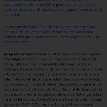
acompanyada i a la necessitat de preservar, per damunt de
qualsevol altra cosa, els vincles que ens lliguen a la nostra fràgil
humanitat.
Encertadament, l’autor posa el lector contra les cordes per
abocar-lo als tripijocs del destí implacable. Per anorrear la
voluntat amb que els protagonistes miren de plantar cara a les
ironies de la vida.
Josep Maria Sans i Travé
ha estat becari del Consell Superior
d’Investigacions Científiques per investigar a l’Arxiu Secret del
Vaticà i altres centres documentals estrangers, estatals i
nacionals. Ha estat professor de la Universitat de Barcelona i de
la Universitat Internacional de Catalunya. Bona part de la seva
vida professional l’ha dedicat a l’administració de la Generalitat
de Catalunya com a cap del Servei d’Arxius, director general del
Patrimoni Cultural i director de l’Arxiu Nacional de Catalunya. Ha
participat en diversos congressos del país i de l’estranger sobre
matèries històriques. Ha escrit diversos llibres i articles, ha dirigit
l’edició dels
(1411-1713) i és director de publicacions de la