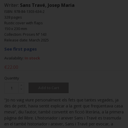
Writer:
Sans Travé, Josep Maria
ISBN: 978-84-1303-634-2
328 pages
Rustic cover with flaps
150 x 230 mm
Collection: Proses Nº 143
Release date: March 2025
See first pages
Availability:
In stock
€22.00
Quantity
Add to Cart
“Jo no vaig viure personalment els fets que tantes vegades, ja
des de petit, havia sentit explicar a la gent que freqüentava casa
meva”, diu l’autor, també convertit en ficció literària, a la primera
pàgina del llibre. L’historiador i arxiver Sans i Travé es trasmuda
en el també historiador i arxiver, Sans i Travé per evocar, a