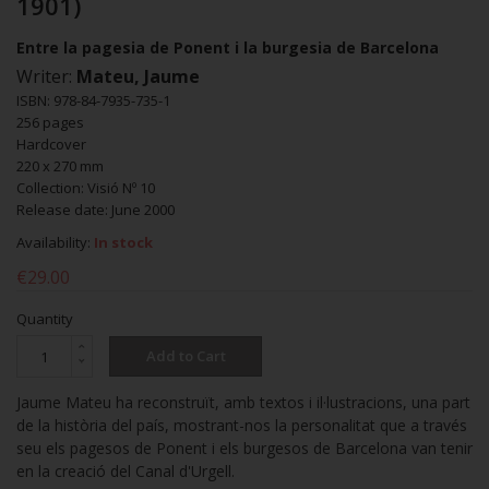
1901)
Entre la pagesia de Ponent i la burgesia de Barcelona
Writer:
Mateu, Jaume
ISBN: 978-84-7935-735-1
256 pages
Hardcover
220 x 270 mm
Collection: Visió Nº 10
Release date: June 2000
Availability:
In stock
€29.00
Quantity
Add to Cart
Jaume Mateu ha reconstruït, amb textos i il·lustracions, una part
de la història del país, mostrant-nos la personalitat que a través
seu els pagesos de Ponent i els burgesos de Barcelona van tenir
en la creació del Canal d'Urgell.