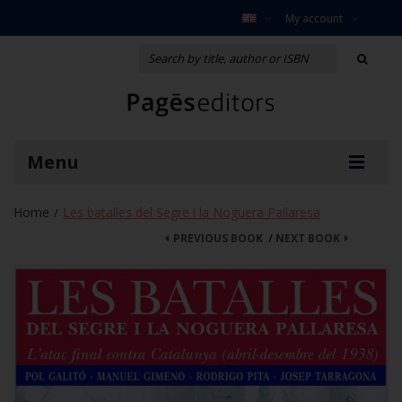
My account
Menu
Home
Les batalles del Segre i la Noguera Pallaresa
/
PREVIOUS BOOK
/
NEXT BOOK