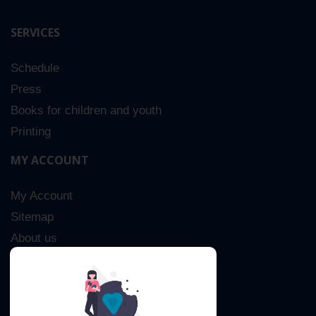
SERVICES
Schedule
Press
Books for children and youth
Printing
MY ACCOUNT
My Account
Sitemap
About us
Advanced Search
Contact Us