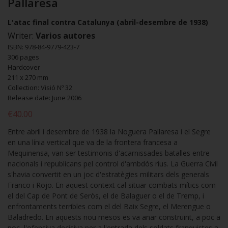
Pallaresa
L'atac final contra Catalunya (abril-desembre de 1938)
Writer:
Varios autores
ISBN: 978-84-9779-423-7
306 pages
Hardcover
211 x 270 mm
Collection: Visió Nº 32
Release date: June 2006
€40.00
Entre abril i desembre de 1938 la Noguera Pallaresa i el Segre
en una línia vertical que va de la frontera francesa a
Mequinensa, van ser testimonis d'acarnissades batalles entre
nacionals i republicans pel control d'ambdós rius. La Guerra Civil
s'havia convertit en un joc d'estratègies militars dels generals
Franco i Rojo. En aquest context cal situar combats mítics com
el del Cap de Pont de Seròs, el de Balaguer o el de Tremp, i
enfrontaments terribles com el del Baix Segre, el Merengue o
Baladredo. En aquests nou mesos es va anar construint, a poc a
poc, l'ofensiva decisiva per a l'entrada dels soldats franquistes a