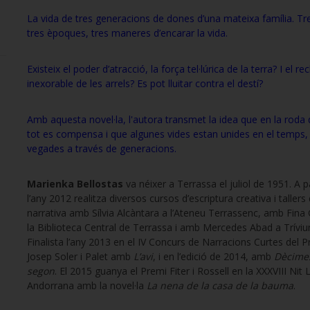
La vida de tres generacions de dones d’una mateixa família. Tr
tres èpoques, tres maneres d’encarar la vida.
Existeix el poder d’atracció, la força tel·lúrica de la terra? I el re
inexorable de les arrels? Es pot lluitar contra el destí?
Amb aquesta novel·la, l'autora transmet la idea que en la roda 
tot es compensa i que algunes vides estan unides en el temps,
vegades a través de generacions
.
Marienka Bellostas
va néixer a Terrassa el juliol de 1951. A p
l’any 2012 realitza diversos cursos d’escriptura creativa i tallers
narrativa amb Sílvia Alcàntara a l’Ateneu Terrassenc, amb Fina 
la Biblioteca Central de Terrassa i amb Mercedes Abad a Tríviu
Finalista l’any 2013 en el IV Concurs de Narracions Curtes del 
Josep Soler i Palet amb
L’avi
, i en l’edició de 2014, amb
Dècime
segon
. El 2015 guanya el Premi Fiter i Rossell en la XXXVIII Nit L
Andorrana amb la novel·la
La nena de la casa de la bauma
.