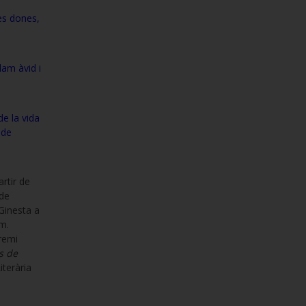
es dones,
clam àvid i
de la vida
 de
artir de
 de
Ginesta a
m.
Premi
s de
iterària