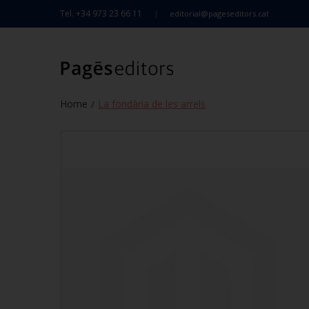
Tel. +34 973 23 66 11
editorial@pageseditors.cat
Home
La fondària de les arrels
/