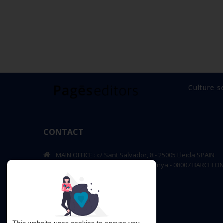
Culture s
CONTACT
MAIN OFFICE : c/ Sant Salvador, 8 - 25005 Lleida SPAIN
BARCELONA OFFICE: Rambla de Catalunya - 08007 BARCELO
editorial@pageseditors.cat
Telephone: +34 973 23 66 11
pageseditors.cat