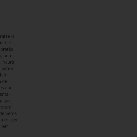
al té la
t i el
 pretès
a, una
t, haurà
 patirà
 fam
a de
nes que
ents i
a, que
contra
 de Seròs
a tot per
a per