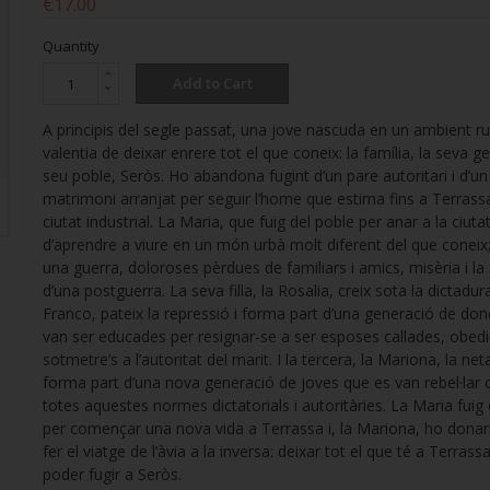
€17.00
Quantity
Add to Cart
A principis del segle passat, una jove nascuda en un ambient rur
valentia de deixar enrere tot el que coneix: la família, la seva gen
seu poble, Seròs. Ho abandona fugint d’un pare autoritari i d’un
matrimoni arranjat per seguir l’home que estima fins a Terrass
ciutat industrial. La Maria, que fuig del poble per anar a la ciuta
d’aprendre a viure en un món urbà molt diferent del que coneix;
una guerra, doloroses pèrdues de familiars i amics, misèria i la
d’una postguerra. La seva filla, la Rosalia, creix sota la dictadur
Franco, pateix la repressió i forma part d’una generació de do
van ser educades per resignar-se a ser esposes callades, obedi
sotmetre’s a l’autoritat del marit. I la tercera, la Mariona, la net
forma part d’una nova generació de joves que es van rebel·lar 
totes aquestes normes dictatorials i autoritàries. La Maria fuig
per començar una nova vida a Terrassa i, la Mariona, ho donari
fer el viatge de l’àvia a la inversa: deixar tot el que té a Terrass
poder fugir a Seròs.