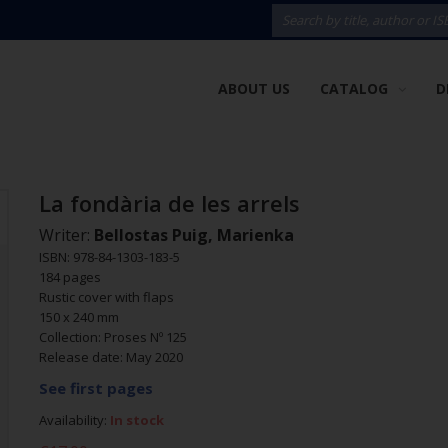
ABOUT US
CATALOG
D
La fondària de les arrels
Writer:
Bellostas Puig, Marienka
ISBN: 978-84-1303-183-5
184 pages
Rustic cover with flaps
150 x 240 mm
Collection: Proses Nº 125
Release date: May 2020
See first pages
Availability:
In stock