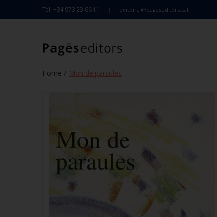
Tel. +34 973 23 66 11
editorial@pageseditors.cat
Home
Mon de paraules
/