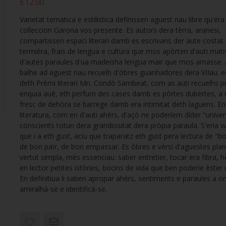
€12.00
Varietat tematica e estilistica definissen aguest nau libre qu'era
colleccion Garona vos presente. Es autors dera tèrra, aranesi,
compartissen espaci literari damb es escrivans der aute costat
termièra, frais de lengua e cultura que mos apòrten d'auti matis
d'autes paraules d'ua madeisha lengua mair que mos amasse. A
balhe ad aguest nau recuelh d'òbres guanhadores dera VIIau. e
deth Prèmi literari Mn. Condò Sambeat, com as auti recuelhs p
enquia aué, eth perfum des cases damb es pòrtes dubèrtes, a o
fresc de dehòra se barrege damb era intimitat deth laguens. En
literatura, com en d'auti ahèrs, d'açò ne poderíem díder "univers
conscients totun dera grandiositat dera pròpia paraula. S'ena va
que i a eth gust, aciu que traparatz eth gust pera lectura de "bo
de bon païr, de bon empassar. Es òbres e vèrsi d'aguestes pla
vertut simpla, mès essenciau: saber entretier, tocar era fibra, h
en lector petites istòries, bocins de vida que ben poderie èster 
En definitiua li saben apropar ahèrs, sentiments e paraules a o
amiralhà-se e identificà-se.