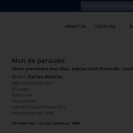
ABOUT US
CATALOG
D
Mon de paraules
Òbres premiades ena VIIau. edicion deth Prèmi Mn. Con
Writer:
Varios autores
ISBN: 978-84-7935-542-5
272 pages
Rustic cover
160 x 220 mm
Collection: Garona Ficcion Nº 9
Release date: July 1998
VII Prèmi Mn. Condò Sambeat, 1997