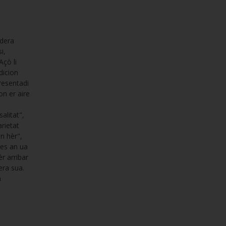
 dera
i,
çò li
dicion
resentadi
n er aire
alitat",
rietat
n hèr",
nes an ua
èr arribar
era sua.
n