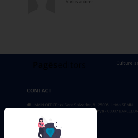
Varios autores
Culture s
CONTACT
MAIN OFFICE : c/ Sant Salvador, 8 - 25005 Lleida SPAIN
BARCELONA OFFICE: Rambla de Catalunya - 08007 BARCELO
editorial@pageseditors.cat
Telephone: +34 973 23 66 11