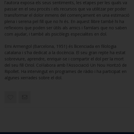
l'autora exposa els seus sentiments, les etapes per les quals va
passar en el seu procés i els recursos que va utilitzar per poder
transformar el dolor inmens del començament en una estimació
plena i serena pel fill que no hi és. En aquest llibre també hi ha
reflexions que poden ser útils als amics i familars que no saben
com ajudar, i també als psicòlegs especialites en dol.
Emi Armengol (Barcelona, 1951) és llicenciada en filologia
catalana i s'ha dedicat a la docència. El seu gran repte ha estat
sobreviure, aprendre, enriquir-se i compartir el dol per la mort
del seu fill Oriol. Col·labora amb l'Associació Un Nou Horitzó de
Ripollet. Ha intervingut en programes de ràdio i ha participat en
algunes xerrades sobre el dol.