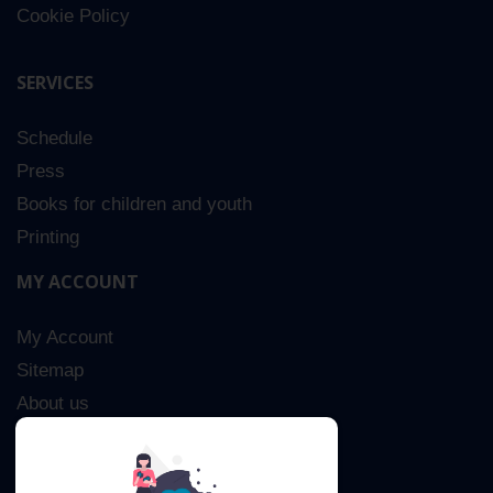
Cookie Policy
SERVICES
Schedule
Press
Books for children and youth
Printing
MY ACCOUNT
My Account
Sitemap
About us
Advanced Search
Contact Us