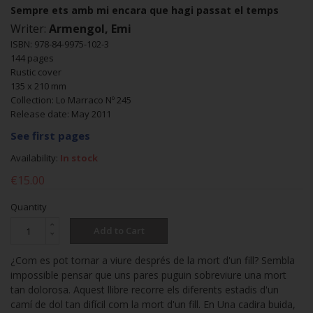
Sempre ets amb mi encara que hagi passat el temps
Writer:
Armengol, Emi
ISBN: 978-84-9975-102-3
144 pages
Rustic cover
135 x 210 mm
Collection: Lo Marraco Nº 245
Release date: May 2011
See first pages
Availability:
In stock
€15.00
Quantity
Add to Cart
¿Com es pot tornar a viure després de la mort d'un fill? Sembla
impossible pensar que uns pares puguin sobreviure una mort
tan dolorosa. Aquest llibre recorre els diferents estadis d'un
camí de dol tan difícil com la mort d'un fill. En Una cadira buida,