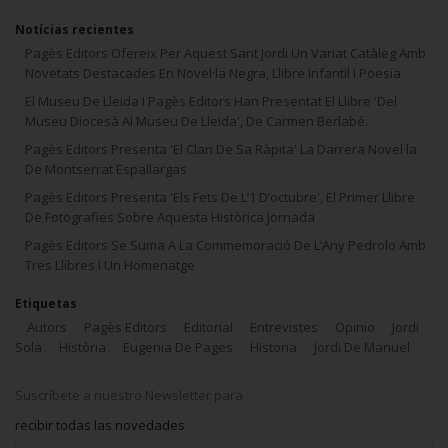
Notícias recientes
Pagès Editors Ofereix Per Aquest Sant Jordi Un Variat Catàleg Amb
Novetats Destacades En Novel·la Negra, Llibre Infantil I Poesia
El Museu De Lleida I Pagès Editors Han Presentat El Llibre 'Del
Museu Diocesà Al Museu De Lleida', De Carmen Berlabé.
Pagès Editors Presenta 'El Clan De Sa Ràpita' La Darrera Novel·la
De Montserrat Espallargas
Pagès Editors Presenta 'Els Fets De L’1 D’octubre', El Primer Llibre
De Fotografies Sobre Aquesta Històrica Jornada
Pagès Editors Se Suma A La Commemoració De L’Any Pedrolo Amb
Tres Llibres I Un Homenatge
Etiquetas
Autors
Pagès Editors
Editorial
Entrevistes
Opinio
Jordi
Sola
Història
Eugenia De Pages
Historia
Jordi De Manuel
Suscríbete a nuestro Newsletter para
recibir todas las novedades