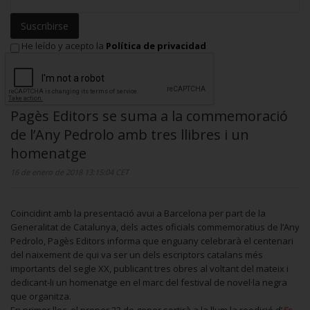
Suscribirse
He leído y acepto la
Política de privacidad
Pagès Editors se suma a la commemoració
de l’Any Pedrolo amb tres llibres i un
homenatge
16 de enero de 2018 13:15:04 CET
Coincidint amb la presentació avui a Barcelona per part de la
Generalitat de Catalunya, dels actes oficials commemoratius de l’Any
Pedrolo, Pagès Editors informa que enguany celebrarà el centenari
del naixement de qui va ser un dels escriptors catalans més
importants del segle XX, publicant tres obres al voltant del mateix i
dedicant-li un homenatge en el marc del festival de novel·la negra
que organitza.