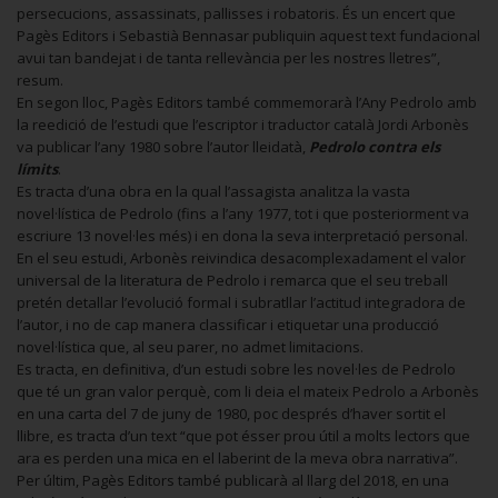
persecucions, assassinats, pallisses i robatoris. És un encert que
Pagès Editors i Sebastià Bennasar publiquin aquest text fundacional
avui tan bandejat i de tanta rellevància per les nostres lletres”,
resum.
En segon lloc, Pagès Editors també commemorarà l’Any Pedrolo amb
la reedició de l’estudi que l’escriptor i traductor català Jordi Arbonès
va publicar l’any 1980 sobre l’autor lleidatà,
Pedrolo contra els
límits
.
Es tracta d’una obra en la qual l’assagista analitza la vasta
novel·lística de Pedrolo (fins a l’any 1977, tot i que posteriorment va
escriure 13 novel·les més) i en dona la seva interpretació personal.
En el seu estudi, Arbonès reivindica desacomplexadament el valor
universal de la literatura de Pedrolo i remarca que el seu treball
pretén detallar l’evolució formal i subratllar l’actitud integradora de
l’autor, i no de cap manera classificar i etiquetar una producció
novel·lística que, al seu parer, no admet limitacions.
Es tracta, en definitiva, d’un estudi sobre les novel·les de Pedrolo
que té un gran valor perquè, com li deia el mateix Pedrolo a Arbonès
en una carta del 7 de juny de 1980, poc després d’haver sortit el
llibre, es tracta d’un text “que pot ésser prou útil a molts lectors que
ara es perden una mica en el laberint de la meva obra narrativa”.
Per últim, Pagès Editors també publicarà al llarg del 2018, en una