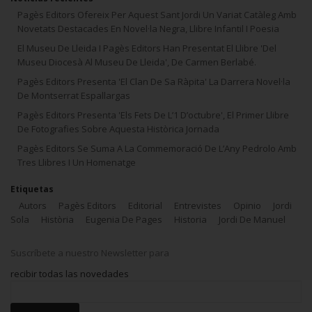
Pagès Editors Ofereix Per Aquest Sant Jordi Un Variat Catàleg Amb
Novetats Destacades En Novel·la Negra, Llibre Infantil I Poesia
El Museu De Lleida I Pagès Editors Han Presentat El Llibre 'Del
Museu Diocesà Al Museu De Lleida', De Carmen Berlabé.
Pagès Editors Presenta 'El Clan De Sa Ràpita' La Darrera Novel·la
De Montserrat Espallargas
Pagès Editors Presenta 'Els Fets De L’1 D’octubre', El Primer Llibre
De Fotografies Sobre Aquesta Històrica Jornada
Pagès Editors Se Suma A La Commemoració De L’Any Pedrolo Amb
Tres Llibres I Un Homenatge
Etiquetas
Autors
Pagès Editors
Editorial
Entrevistes
Opinio
Jordi
Sola
Història
Eugenia De Pages
Historia
Jordi De Manuel
Suscríbete a nuestro Newsletter para
recibir todas las novedades