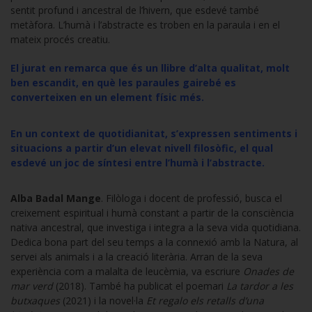
sentit profund i ancestral de l’hivern, que esdevé també
metàfora. L’humà i l’abstracte es troben en la paraula i en el
mateix procés creatiu.
El jurat en remarca que és un llibre d’alta qualitat, molt
ben escandit, en què les paraules gairebé es
converteixen en un element físic més.
En un context de quotidianitat, s’expressen sentiments i
situacions a partir d’un elevat nivell filosòfic, el qual
esdevé un joc de síntesi entre l’humà i l’abstracte.
Alba Badal Mange
. Filòloga i docent de professió, busca el
creixement espiritual i humà constant a partir de la consciència
nativa ancestral, que investiga i integra a la seva vida quotidiana.
Dedica bona part del seu temps a la connexió amb la Natura, al
servei als animals i a la creació literària. Arran de la seva
experiència com a malalta de leucèmia, va escriure
Onades de
mar verd
(2018). També ha publicat el poemari
La tardor a les
butxaques
(2021) i la novel·la
Et regalo els retalls d’una