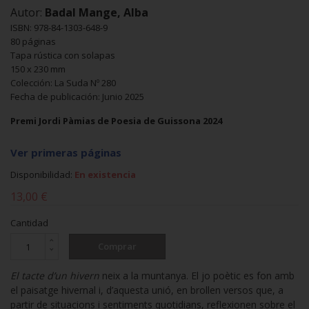
Autor:
Badal Mange, Alba
ISBN: 978-84-1303-648-9
80 páginas
Tapa rústica con solapas
150 x 230 mm
Colección: La Suda Nº 280
Fecha de publicación: Junio 2025
Premi Jordi Pàmias de Poesia de Guissona 2024
Ver primeras páginas
Disponibilidad:
En existencia
13,00 €
Cantidad
Comprar
El tacte d’un hivern
neix a la muntanya. El jo poètic es fon amb
el paisatge hivernal i, d’aquesta unió, en brollen versos que, a
partir de situacions i sentiments quotidians, reflexionen sobre el