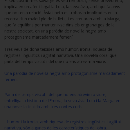
El seu costat més salvatge es veu temptat i, sense preveureho,
implica en un afer il·legal la Lola, la seva àvia, amb qui fa anys
que no tenia relació. Àvia i neta es trobaran implicades en la
recerca d’un maletí ple de bitllets, i es creuaran amb la Marga,
que fa equilibris per mantenir-se dins els engranatges de la
nostra societat, en una paròdia de novel·la negra amb
protagonisme marcadament femení.
Tres veus de dona teixides amb humor, ironia, riquesa de
registres lingüístics i agilitat narrativa. Una novel·la coral que
parla del temps viscut i del que no ens atrevim a viure.
Una paròdia de novel·la negra amb protagonisme marcadament
femení.
Parla del temps viscut i del que no ens atrevim a viure, i
entrelliga la història de l’Emma, la seva àvia Lola i la Marga en
una novel·la teixida amb tres contes curts.
L’humor i la ironia, amb riquesa de registres lingüístics i agilitat
narrativa, són algunes de les característiques de l’obra.