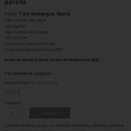
parella
Autor:
Tort Armengol, Núria
ISBN: 978-84-1303-440-9
160 páginas
Tapa rústica con solapas
135 x 210 mm
Colección: Lo Marraco Nº 393
Fecha de publicación: Enero 2023
Premi de Novel·la Breu Ciutat de Mollerussa 2022
Ver primeras páginas
Disponibilidad:
En existencia
15,00 €
Cantidad
Comprar
L’Emma té dinou anys i un caràcter impetuós, vitalista i sensual.