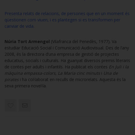
Presenta relats de relacions, de persones que en un moment és
qüestionen com viuen, i es plantegen si es transformen per
canviar de vida.
Núria Tort Armengol
(Vilafranca del Penedès, 1977). Va
estudiar Educació Social i Comunicació Audiovisual. Des de l’any
2008, és la directora d’una empresa de gestió de projectes
educatius, socials i culturals. Ha guanyat diversos premis literaris
de contes per adults i infantils. Ha publicat els contes
En Juli i la
màquina empassa-colors, La Maria cinc minuts
i
Una de
pirates
i ha col·laborat en reculls de microrelats. Aquesta és la
seva primera novel·la.