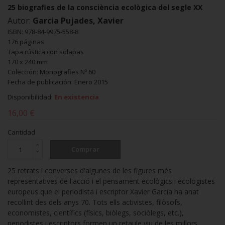
25 biografies de la consciència ecològica del segle XX
Autor:
Garcia Pujades, Xavier
ISBN: 978-84-9975-558-8
176 páginas
Tapa rústica con solapas
170 x 240 mm
Colección: Monografies Nº 60
Fecha de publicación: Enero 2015
Disponibilidad:
En existencia
16,00 €
Cantidad
Comprar
25 retrats i converses d'algunes de les figures més
representatives de l'acció i el pensament ecològics i ecologistes
europeus que el periodista i escriptor Xavier Garcia ha anat
recollint des dels anys 70. Tots ells activistes, filòsofs,
economistes, científics (físics, biòlegs, sociòlegs, etc.),
periodistes i escriptors formen un retaule viu de les millors