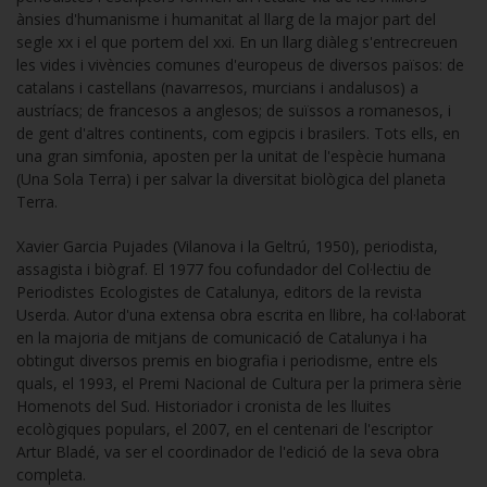
ànsies d'humanisme i humanitat al llarg de la major part del
segle xx i el que portem del xxi. En un llarg diàleg s'entrecreuen
les vides i vivències comunes d'europeus de diversos països: de
catalans i castellans (navarresos, murcians i andalusos) a
austríacs; de francesos a anglesos; de suïssos a romanesos, i
de gent d'altres continents, com egipcis i brasilers. Tots ells, en
una gran simfonia, aposten per la unitat de l'espècie humana
(Una Sola Terra) i per salvar la diversitat biològica del planeta
Terra.
Xavier Garcia Pujades (Vilanova i la Geltrú, 1950), periodista,
assagista i biògraf. El 1977 fou cofundador del Col·lectiu de
Periodistes Ecologistes de Catalunya, editors de la revista
Userda. Autor d'una extensa obra escrita en llibre, ha col·laborat
en la majoria de mitjans de comunicació de Catalunya i ha
obtingut diversos premis en biografia i periodisme, entre els
quals, el 1993, el Premi Nacional de Cultura per la primera sèrie
Homenots del Sud. Historiador i cronista de les lluites
ecològiques populars, el 2007, en el centenari de l'escriptor
Artur Bladé, va ser el coordinador de l'edició de la seva obra
completa.