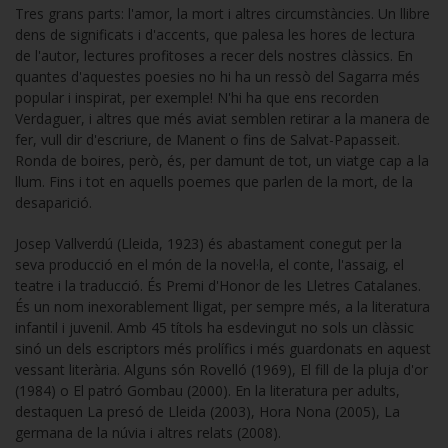
Tres grans parts: l'amor, la mort i altres circumstàncies. Un llibre
dens de significats i d'accents, que palesa les hores de lectura
de l'autor, lectures profitoses a recer dels nostres clàssics. En
quantes d'aquestes poesies no hi ha un ressò del Sagarra més
popular i inspirat, per exemple! N'hi ha que ens recorden
Verdaguer, i altres que més aviat semblen retirar a la manera de
fer, vull dir d'escriure, de Manent o fins de Salvat-Papasseit.
Ronda de boires, però, és, per damunt de tot, un viatge cap a la
llum. Fins i tot en aquells poemes que parlen de la mort, de la
desaparició.
Josep Vallverdú (Lleida, 1923) és abastament conegut per la
seva producció en el món de la novel·la, el conte, l'assaig, el
teatre i la traducció. És Premi d'Honor de les Lletres Catalanes.
És un nom inexorablement lligat, per sempre més, a la literatura
infantil i juvenil. Amb 45 títols ha esdevingut no sols un clàssic
sinó un dels escriptors més prolífics i més guardonats en aquest
vessant literària. Alguns són Rovelló (1969), El fill de la pluja d'or
(1984) o El patró Gombau (2000). En la literatura per adults,
destaquen La presó de Lleida (2003), Hora Nona (2005), La
germana de la núvia i altres relats (2008).