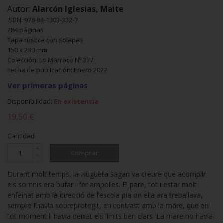
Autor:
Alarcón Iglesias, Maite
ISBN: 978-84-1303-332-7
284 páginas
Tapa rústica con solapas
150 x 230 mm
Colección: Lo Marraco Nº 377
Fecha de publicación: Enero 2022
Ver primeras páginas
Disponibilidad:
En existencia
19,50 €
Cantidad
Comprar
Durant molt temps, la Hugueta Sagan va creure que acomplir
els somnis era bufar i fer ampolles. El pare, tot i estar molt
enfeinat amb la direcció de l’escola pia on ella ara treballava,
sempre l’havia sobreprotegit, en contrast amb la mare, que en
tot moment li havia deixat els límits ben clars. La mare no havia