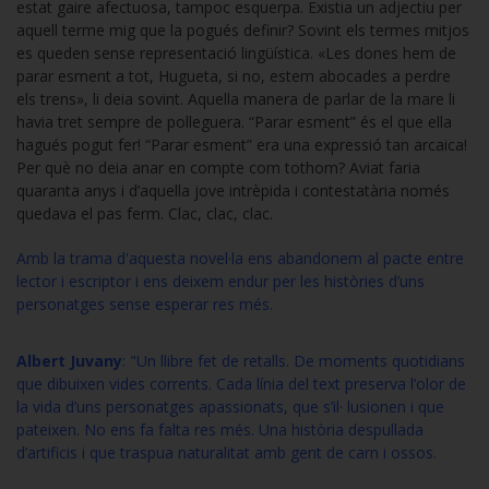
estat gaire afectuosa, tampoc esquerpa. Existia un adjectiu per
aquell terme mig que la pogués definir? Sovint els termes mitjos
es queden sense representació lingüística. «Les dones hem de
parar esment a tot, Hugueta, si no, estem abocades a perdre
els trens», li deia sovint. Aquella manera de parlar de la mare li
havia tret sempre de polleguera. “Parar esment” és el que ella
hagués pogut fer! “Parar esment” era una expressió tan arcaica!
Per què no deia anar en compte com tothom? Aviat faria
quaranta anys i d’aquella jove intrèpida i contestatària només
quedava el pas ferm. Clac, clac, clac.
Amb la trama d'aquesta novel·la ens abandonem al pacte entre
lector i escriptor i ens deixem endur per les històries d’uns
personatges sense esperar res més.
Albert Juvany
: "Un llibre fet de retalls. De moments quotidians
que dibuixen vides corrents. Cada línia del text preserva l’olor de
la vida d’uns personatges apassionats, que s’il· lusionen i que
pateixen. No ens fa falta res més. Una història despullada
d’artificis i que traspua naturalitat amb gent de carn i ossos.