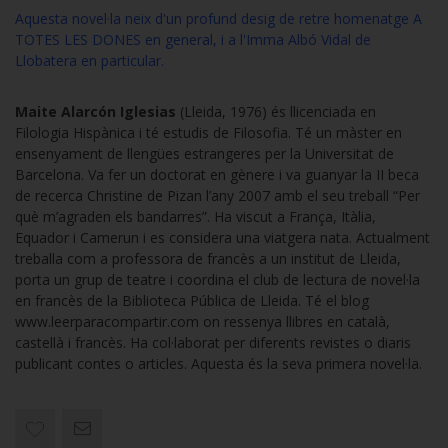
Aquesta novel·la neix d'un profund desig de retre homenatge A
TOTES LES DONES en general, i a l'Imma Albó Vidal de
Llobatera en particular.
Maite Alarcón Iglesias
(Lleida, 1976) és llicenciada en
Filologia Hispànica i té estudis de Filosofia. Té un màster en
ensenyament de llengües estrangeres per la Universitat de
Barcelona. Va fer un doctorat en gènere i va guanyar la II beca
de recerca Christine de Pizan l’any 2007 amb el seu treball “Per
què m’agraden els bandarres”. Ha viscut a França, Itàlia,
Equador i Camerun i es considera una viatgera nata. Actualment
treballa com a professora de francès a un institut de Lleida,
porta un grup de teatre i coordina el club de lectura de novel·la
en francès de la Biblioteca Pública de Lleida. Té el blog
www.leerparacompartir.com on ressenya llibres en català,
castellà i francès. Ha col·laborat per diferents revistes o diaris
publicant contes o articles. Aquesta és la seva primera novel·la.