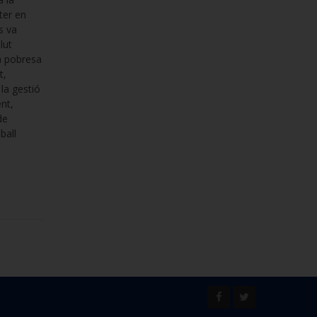
ster en
s va
lut
la pobresa
t,
 la gestió
nt,
de
ball