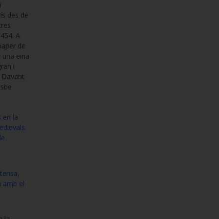
i
ris des de
tres
1454. A
 paper de
r una eina
ran i
. Davant
isbe
 en la
edievals.
de
xtensa,
m amb el
a la