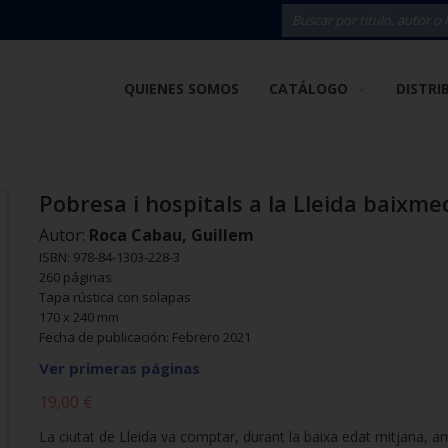
QUIENES SOMOS
CATÁLOGO
DISTRI
Pobresa i hospitals a la Lleida baixme
Autor:
Roca Cabau, Guillem
ISBN: 978-84-1303-228-3
260 páginas
Tapa rústica con solapas
170 x 240 mm
Fecha de publicación: Febrero 2021
Ver primeras páginas
19,00 €
La ciutat de Lleida va comptar, durant la baixa edat mitjana, 