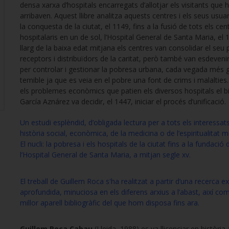
densa xarxa d’hospitals encarregats d’allotjar els visitants que h
arribaven. Aquest llibre analitza aquests centres i els seus usua
la conquesta de la ciutat, el 1149, fins a la fusió de tots els cen
hospitalaris en un de sol, l’Hospital General de Santa Maria, el 
llarg de la baixa edat mitjana els centres van consolidar el seu
receptors i distribuïdors de la caritat, però també van esdeveni
per controlar i gestionar la pobresa urbana, cada vegada més g
temible ja que es veia en el pobre una font de crims i malalties
els problemes econòmics que patien els diversos hospitals el b
García Aznárez va decidir, el 1447, iniciar el procés d’unificació.
Un estudi esplèndid, d’obligada lectura per a tots els interessats
història social, econòmica, de la medicina o de l’espiritualitat m
El nucli: la pobresa i els hospitals de la ciutat fins a la fundació 
l’Hospital General de Santa Maria, a mitjan segle xv.
El treball de Guillem Roca s'ha realitzat a partir d’una recerca e
aprofundida, minuciosa en els diferens arxius a l’abast, així co
millor aparell bibliogràfic del que hom disposa fins ara.
Guillem Roca Cabau
(Lleida, 1988) es va llicenciar en història 