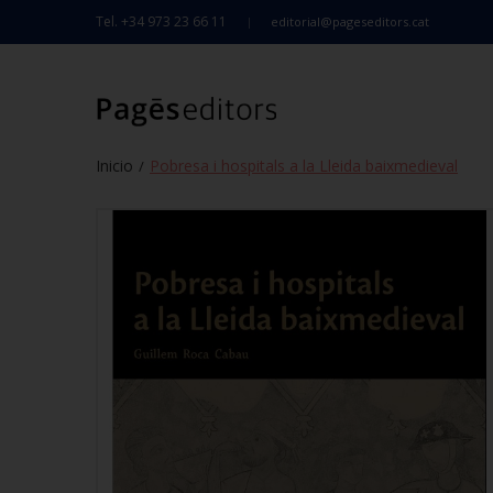
Tel. +34 973 23 66 11
editorial@pageseditors.cat
Inicio
Pobresa i hospitals a la Lleida baixmedieval
/