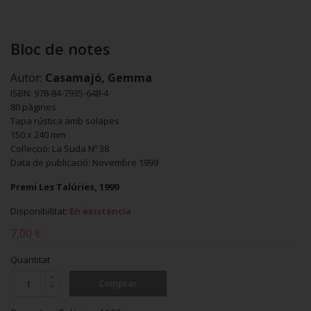
Bloc de notes
Autor:
Casamajó, Gemma
ISBN: 978-84-7935-648-4
80 pàgines
Tapa rústica amb solapes
150 x 240 mm
Col·lecció: La Suda Nº 38
Data de publicació: Novembre 1999
Premi Les Talúries, 1999
Disponibilitat:
En existència
7,00 €
Quantitat
Comprar