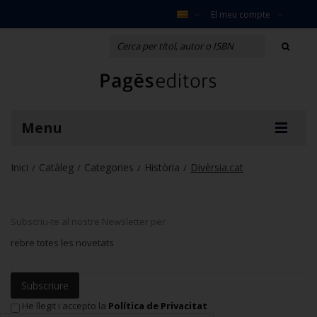
El meu compte
Menu
Inici
Catàleg
Categories
Història
Divèrsia.cat
/
/
/
/
Subscriu-te al nostre Newsletter per
rebre totes les novetats
Subscriure
He llegit i accepto la
Política de Privacitat