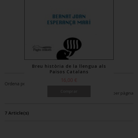
Breu història de la llengua als
Països Catalans
16,00 €
Ordena per
Comprar
per pàgina
Mostra
7 Article(s)