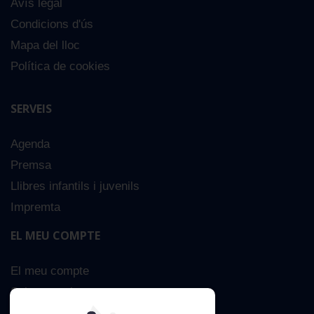
Avís legal
Condicions d'ús
Mapa del lloc
Política de cookies
SERVEIS
Agenda
Premsa
Llibres infantils i juvenils
Impremta
EL MEU COMPTE
El meu compte
Sobre nosaltres
Cerca Avançada