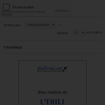
Ordena per
per pàgina
Mostra
7 Article(s)