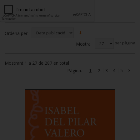
Ordena per
per pàgina
Mostra
Mostrant 1 a 27 de 287 en total
Pàgina:
1
2
3
4
5