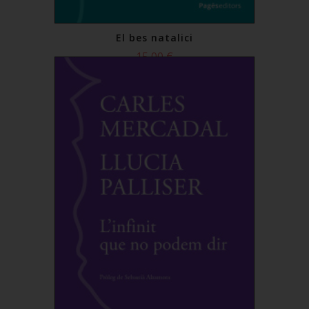
El bes natalici
15,00 €
Comprar