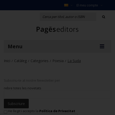
El meu compte
Menu
Inici
Catàleg
Categories
Poesia
La Suda
/
/
/
/
Subscriu-te al nostre Newsletter per
rebre totes les novetats
Subscriure
He llegit i accepto la
Política de Privacitat