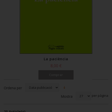
La paciència
8,00 €
Comprar
Ordena per
per pàgina
Mostra
23 Article(s)