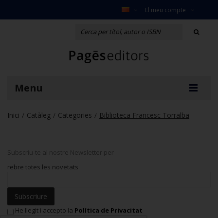
El meu compte
Menu
Inici
Catàleg
Categories
Biblioteca Francesc Torralba
/
/
/
Subscriu-te al nostre Newsletter per
rebre totes les novetats
Subscriure
He llegit i accepto la
Política de Privacitat