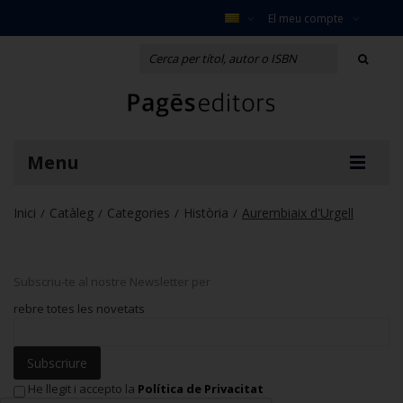
El meu compte
Menu
Inici
Catàleg
Categories
Història
Aurembiaix d'Urgell
/
/
/
/
Subscriu-te al nostre Newsletter per
rebre totes les novetats
Subscriure
He llegit i accepto la
Política de Privacitat