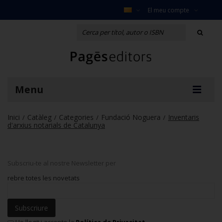
El meu compte
Menu
Inici
Catàleg
Categories
Fundació Noguera
Inventaris
/
/
/
/
d'arxius notarials de Catalunya
Subscriu-te al nostre Newsletter per
rebre totes les novetats
Subscriure
He llegit i accepto la
Política de Privacitat