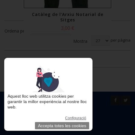
Catàleg de l'Arxiu Notarial de
Sitges
3,00 €
Ordena per
per pàgina
Mostra
26 Article(s)
Aquest lloc web utilitza cookies per
garantir la millor experiència al nostre lloc
web.
Configuració
Accepta totes les cookies