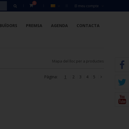
0
El meu compte
IBUÏDORS
PREMSA
AGENDA
CONTACTA
Mapa del lloc per a productes
Pàgina:
1
2
3
4
5