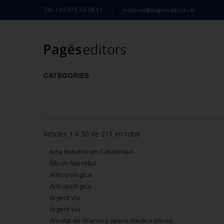
Tel. +34 973 23 66 11
editorial@pageseditors.cat
CATEGORIES
Articles 1 a 50 de 211 en total
Acta Notariorum Cataloniae
Àlbum Nandibú
Antropològica
Antropològica
Argent Viu
Argent Viu
Arnaldi de Vilanova opera medica omnia