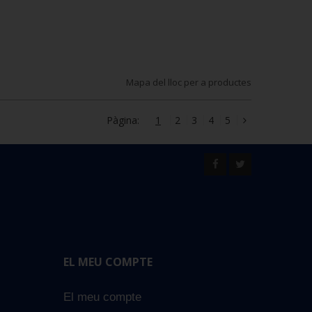
Mapa del lloc per a productes
Pàgina:
1
2
3
4
5
EL MEU COMPTE
El meu compte