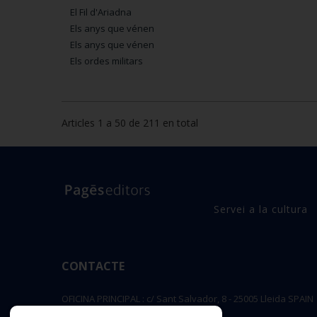
El Fil d'Ariadna
Els anys que vénen
Els anys que vénen
Els ordes militars
Articles 1 a 50 de 211 en total
Servei a la cultura
CONTACTE
OFICINA PRINCIPAL : c/ Sant Salvador, 8 - 25005 Lleida SPAIN