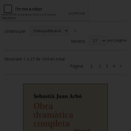
Ordena per
per pàgina
Mostra
Mostrant 1 a 27 de 104 en total
Pàgina:
1
2
3
4