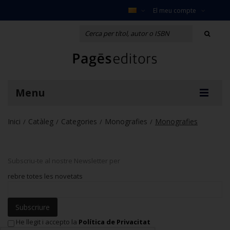
El meu compte
Menu
Inici
Catàleg
Categories
Monografies
Monografies
/
/
/
/
Subscriu-te al nostre Newsletter per
rebre totes les novetats
Subscriure
He llegit i accepto la
Política de Privacitat