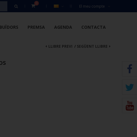
0
El meu compte
IBUÏDORS
PREMSA
AGENDA
CONTACTA
LLIBRE PREVI
/
SEGÜENT LLIBRE
os