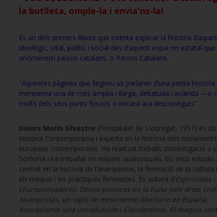
la
butlleta
, omple-la i envia'ns-la!
És un dels primers llibres que intenta explicar la història d’aque
ideològic, vital, polític i social des d’aquest espai no estatal que
anomenem països catalans, o Països Catalans.
"Aquestes pàgines que llegireu us parlaran d’una petita història
mereixeria una de més àmplia i llarga, debatuda i aclarida —o
molts dels seus punts foscos o encara ara desconeguts".
Dolors Marín Silvestre
(l’Hospitalet de Llobregat, 1957) és d
Història Contemporània i experta en la història dels moviments
europeus contemporanis. Ha realitzat treballs d’investigació a l
Sorbona i ha treballat en mitjans audiovisuals. Els seus estudis
centrat en la història de l’anarquisme, la formació de la cultura l
els maquis i les pràctiques feministes. És autora d’
Espiritistes i
Lliurepensadores: Dones pioneres en la lluita pels drets civil
Anarquistas, un siglo de movimiento libertario en España;
Anarquismo: una introducción
i
Clandestinos. El maquis cont