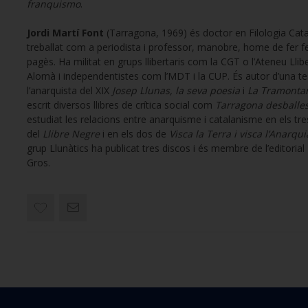
franquismo
.
Jordi Martí Font
(Tarragona, 1969) és doctor en Filologia Cat
treballat com a periodista i professor, manobre, home de fer fe
pagès. Ha militat en grups llibertaris com la CGT o l’Ateneu Llibe
Alomà i independentistes com l’MDT i la CUP. És autor d’una te
l’anarquista del XIX
Josep Llunas, la seva poesia
i
La Tramonta
escrit diversos llibres de crítica social com
Tarragona desballe
estudiat les relacions entre anarquisme i catalanisme en els tr
del
Llibre Negre
i en els dos de
Visca la Terra i visca l’Anarqui
grup Llunàtics ha publicat tres discos i és membre de l’editorial
Gros.