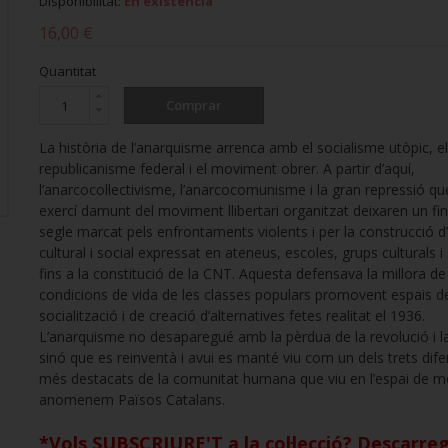
Disponibilitat:
En existència
16,00 €
Quantitat
Comprar
La història de l’anarquisme arrenca amb el socialisme utòpic, el
republicanisme federal i el moviment obrer. A partir d’aquí,
l’anarcocol·lectivisme, l’anarcocomunisme i la gran repressió que
exercí damunt del moviment llibertari organitzat deixaren un fin
segle marcat pels enfrontaments violents i per la construcció d
cultural i social expressat en ateneus, escoles, grups culturals i
fins a la constitució de la CNT. Aquesta defensava la millora de
condicions de vida de les classes populars promovent espais d
socialització i de creació d’alternatives fetes realitat el 1936.
L’anarquisme no desaparegué amb la pèrdua de la revolució i l
sinó que es reinventà i avui es manté viu com un dels trets dife
més destacats de la comunitat humana que viu en l’espai de 
anomenem Països Catalans.
*Vols SUBSCRIURE'T a la col·lecció? Descarreg