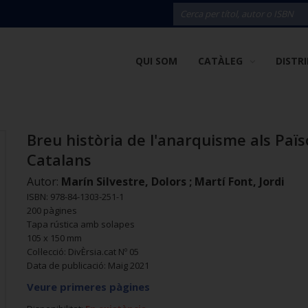
QUI SOM
CATÀLEG
DISTR
Breu història de l'anarquisme als Païs
Catalans
Autor:
Marín Silvestre, Dolors ; Martí Font, Jordi
ISBN: 978-84-1303-251-1
200 pàgines
Tapa rústica amb solapes
105 x 150 mm
Col·lecció: DivÈrsia.cat Nº 05
Data de publicació: Maig 2021
Veure primeres pàgines