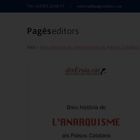
Tel. +34 973 23 66 11
editorial@pageseditors.cat
Inici
Breu història de l'anarquisme als Països Catalans
/