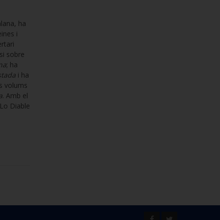
alana, ha
ines i
rtari
si sobre
na
; ha
stada
i ha
es volums
a
. Amb el
 Lo Diable