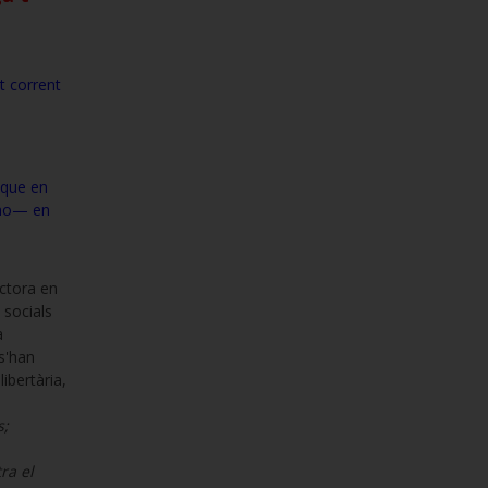
st corrent
 que en
 no— en
octora en
 socials
a
 s'han
libertària,
s;
ra el