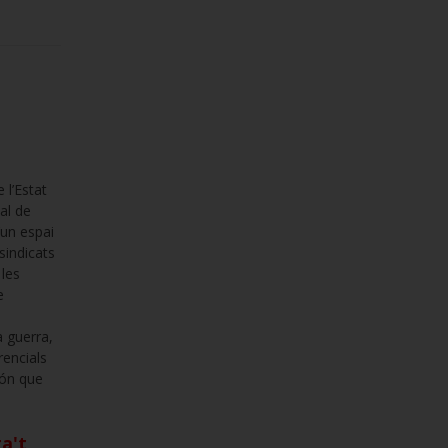
 l’Estat
al de
’un espai
 sindicats
 les
e
a guerra,
rencials
món que
a't