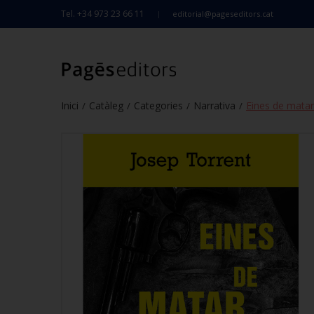
Tel. +34 973 23 66 11
editorial@pageseditors.cat
Inici
Catàleg
Categories
Narrativa
Eines de matar
/
/
/
/