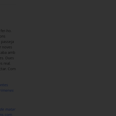
fer-ho.
ions
s passeja
er noves
 acaba amb
des. Dues
s real.
ectar. Com
contes
rímenes
 de matar
ions com