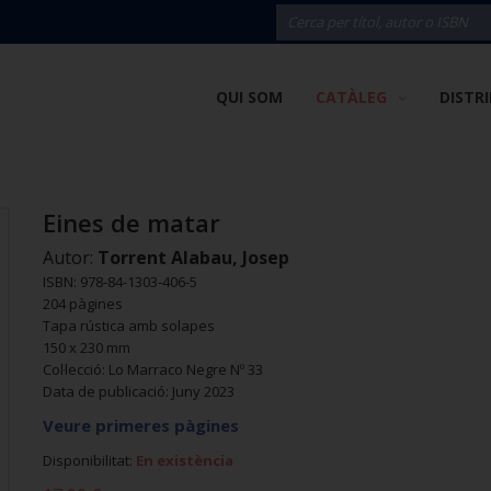
QUI SOM
CATÀLEG
DISTR
Eines de matar
Autor:
Torrent Alabau, Josep
ISBN: 978-84-1303-406-5
204 pàgines
Tapa rústica amb solapes
150 x 230 mm
Col·lecció: Lo Marraco Negre Nº 33
Data de publicació: Juny 2023
Veure primeres pàgines
Disponibilitat:
En existència