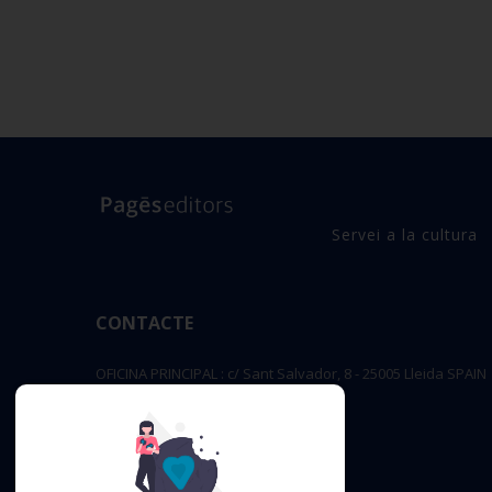
Servei a la cultura
CONTACTE
OFICINA PRINCIPAL : c/ Sant Salvador, 8 - 25005 Lleida SPAIN
editorial@pageseditors.cat
Telèfon: 973 23 66 11