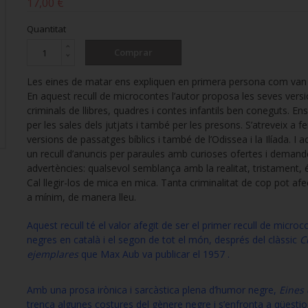
17,00 €
Quantitat
Comprar
Les eines de matar ens expliquen en primera persona com van 
En aquest recull de microcontes l’autor proposa les seves vers
criminals de llibres, quadres i contes infantils ben coneguts. En
per les sales dels jutjats i també per les presons. S’atreveix a f
versions de passatges bíblics i també de l’Odissea i la Ilíada. I
un recull d’anuncis per paraules amb curioses ofertes i deman
advertències: qualsevol semblança amb la realitat, tristament, é
Cal llegir-los de mica en mica. Tanta criminalitat de cop pot af
a mínim, de manera lleu.
Aquest recull té el valor afegit de ser el primer recull de micro
negres en català i el segon de tot el món, després del clàssic
C
ejemplares
que Max Aub va publicar el 1957 .
Amb una prosa irònica i sarcàstica plena d’humor negre,
Eines
trenca algunes costures del gènere negre i s’enfronta a qüest