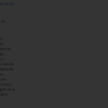
rmat mínim
e de
s i
de
libre de
ran
(
La
í Vehí de
intana de
on
 com
(
Fotons
 guió de la
eatre.