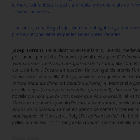
la mort, la infantesa, la justícia o l’èpica amb uns relats de fo
frescos i punyents.
L'autor te ja una llarga trajectòria i ha obtingut un gran nombr
premis i reconeixements per les seves obres literàries.
Josep Torrent
. Ha publicat novel·les infantils, juvenils, medieval
policíaques per adults. En novel·la juvenil destaquen
El Príncep 
Vilamaniscle
i
L’estranya desaparició de la Laura
, així com el l
contes infantils
Encara en queden
. Ha obtingut els premis Fer
Canyameres de novel·la d’intriga, publicats en aquesta editorial 
mirora mata els dimarts
i
Detalls culinaris
), el Memorial Agust
novel·la negra (
La sang és més dolça que la mel
), l’Armand Qu
novel·la (
La noia que fa vint mesos que és a la presó
) i el Ram
Muntaner de novel·la juvenil (
De cara a tramuntana
, publicada
Abans de la batalla
). També els premis de contes Víctor Mora 
apaivagats
) i el Montserrat Roig (
Tot aplicant la llei
). Ha fet el
pel·lícula medieval "1212 l’any de la croada". També treballa el t