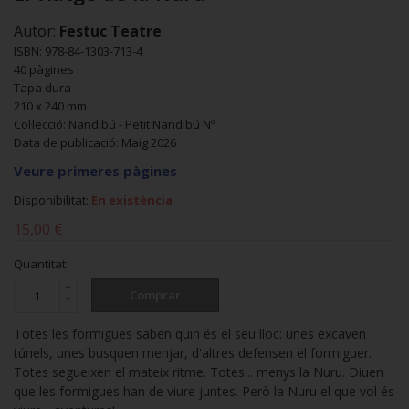
Autor:
Festuc Teatre
ISBN: 978-84-1303-713-4
40 pàgines
Tapa dura
210 x 240 mm
Col·lecció: Nandibú - Petit Nandibú Nº
Data de publicació: Maig 2026
Veure primeres pàgines
Disponibilitat:
En existència
15,00 €
Quantitat
Comprar
Totes les formigues saben quin és el seu lloc: unes excaven
túnels, unes busquen menjar, d'altres defensen el formiguer.
Totes segueixen el mateix ritme. Totes... menys la Nuru. Diuen
que les formigues han de viure juntes. Però la Nuru el que vol és