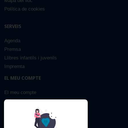
Mapa del lloc
Política de cookies
SERVEIS
Agenda
Premsa
Llibres infantils i juvenils
Impremta
EL MEU COMPTE
El meu compte
Sobre nosaltres
Cerca Avançada
Contacta