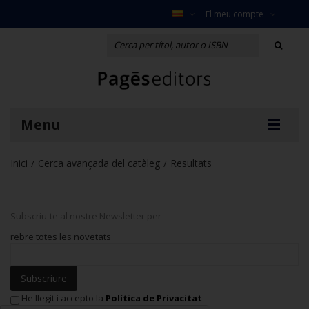
El meu compte
Menu
Inici
Cerca avançada del catàleg
Resultats
/
/
Subscriu-te al nostre Newsletter per
rebre totes les novetats
Subscriure
He llegit i accepto la
Política de Privacitat