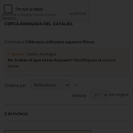
CERCA AVANÇADA DEL CATÀLEG
S'ha trobat
3 llibre(s) utilitzant aquests filtres
Autor:
Tretón, Rodrigue
No trobes el que esteu buscant?
Modifiqueu la vostra
cerca
Ordena per
per pàgina
Mostra
3 Article(s)