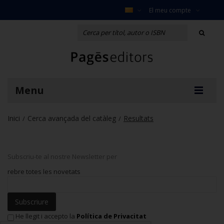
El meu compte
Menu
Inici
Cerca avançada del catàleg
Resultats
/
/
Subscriu-te al nostre Newsletter per
rebre totes les novetats
Subscriure
He llegit i accepto la
Política de Privacitat