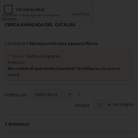
CERCA AVANÇADA DEL CATÀLEG
S'ha trobat
1 llibre(s) utilitzant aquests filtres
Autor:
Bellmunt Figueras,
Francesc
No trobes el que esteu buscant?
Modifiqueu la vostra
cerca
Ordena per
per pàgina
Mostra
1 Article(s)