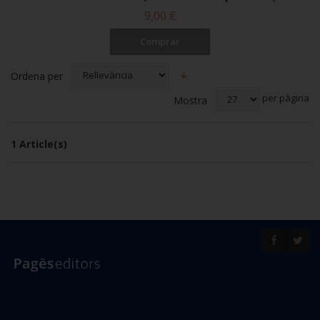
9,00 €
Comprar
Ordena per
per pàgina
Mostra
1 Article(s)