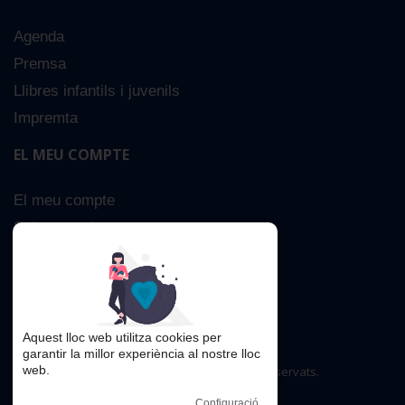
Agenda
Premsa
Llibres infantils i juvenils
Impremta
EL MEU COMPTE
El meu compte
Sobre nosaltres
Cerca Avançada
Contacta
Aquest lloc web utilitza cookies per
garantir la millor experiència al nostre lloc
web.
Copyright © 2016. Tots els drets reservats.
Configuració