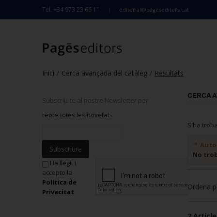
Tel. +34 973 23 66 11
editorial@pageseditors.cat
Inici
Cerca avançada del catàleg
Resultats
/
/
CERCA 
Subscriu-te al nostre Newsletter per
rebre totes les novetats
S'ha trob
Auto
Subscriure
No tro
He llegit i
accepto la
Política de
Ordena p
Privacitat
2 Article