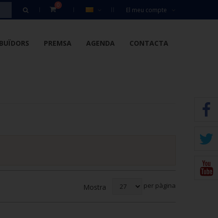
0
El meu compte
IBUÏDORS
PREMSA
AGENDA
CONTACTA
per pàgina
Mostra