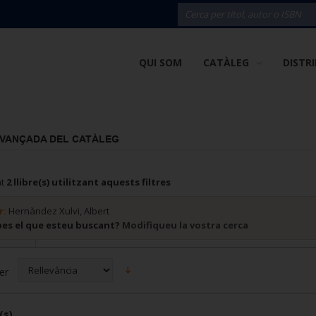
QUI SOM
CATÀLEG
DISTR
AVANÇADA DEL CATÀLEG
at
2 llibre(s) utilitzant aquests filtres
r:
Hernàndez Xulvi, Albert
bes el que esteu buscant?
Modifiqueu la vostra cerca
er
(s)