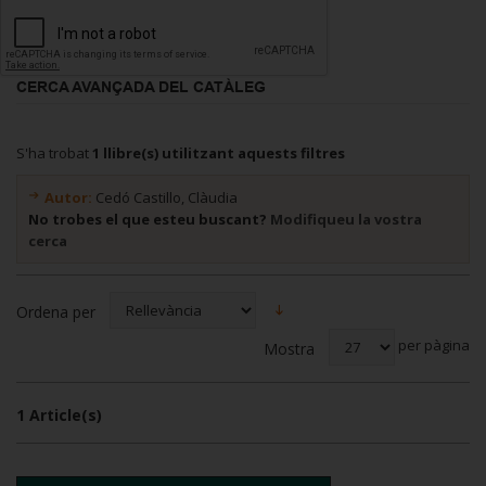
CERCA AVANÇADA DEL CATÀLEG
S'ha trobat
1 llibre(s) utilitzant aquests filtres
Autor:
Cedó Castillo, Clàudia
No trobes el que esteu buscant?
Modifiqueu la vostra
cerca
Ordena per
per pàgina
Mostra
1 Article(s)