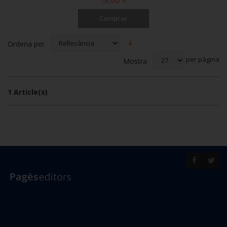
Comprar
Ordena per
per pàgina
Mostra
1 Article(s)