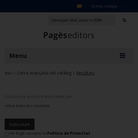
El meu compte
Menu
Inici
Cerca avançada del catàleg
Resultats
/
/
Subscriu-te al nostre Newsletter per
rebre totes les novetats
Subscriure
He llegit i accepto la
Política de Privacitat