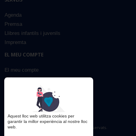
Agenda
Premsa
Llibres infantils i juvenils
Impremta
EL MEU COMPTE
El meu compte
Sobre nosaltres
Cerca Avançada
Contacta
Aquest lloc web utilitza cookies per
garantir la millor experiència al nostre lloc
web.
Copyright © 2016. Tots els drets reservats.