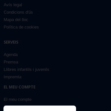
Avís legal
Condicions d'ús
Mapa del lloc
Política de cookies
SERVEIS
Agenda
Premsa
Llibres infantils i juvenils
Impremta
EL MEU COMPTE
El meu compte
Sobre nosaltres