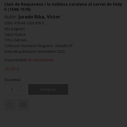
Lluís de Requesens i la noblesa catalana al servei de Felip
II (1568-1576)
Autor:
Jurado Riba, Víctor
ISBN: 978-84-1303-505-5
462 pàgines
Tapa rústica
170 x 240 mm
Col·lecció: Fundació Noguera - Estudis Nº
Data de publicació: Novembre 2023
Disponibilitat:
En existència
26,00 €
Quantitat
Comprar