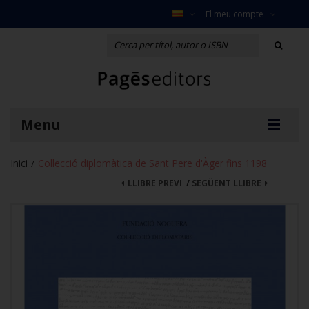
El meu compte
Menu
Inici
Col·lecció diplomàtica de Sant Pere d'Àger fins 1198
/
LLIBRE PREVI
/
SEGÜENT LLIBRE