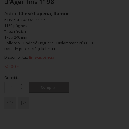
d'Àger fins 1198
Autor:
Chesé Lapeña, Ramon
ISBN: 978-84-9975-117-7
1160 pàgines
Tapa rústica
170 x 240 mm
Col·lecció: Fundació Noguera - Diplomataris Nº 60-61
Data de publicació: Juliol 2011
Disponibilitat:
En existència
50,00 €
Quantitat
Comprar