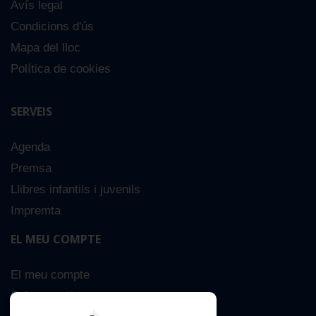
Avís legal
Condicions d'ús
Mapa del lloc
Política de cookies
SERVEIS
Agenda
Premsa
Llibres infantils i juvenils
Impremta
EL MEU COMPTE
El meu compte
Sobre nosaltres