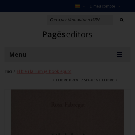
El meu compte
Menu
Inici
El ble i la llum (e-book epub)
/
LLIBRE PREVI
/
SEGÜENT LLIBRE