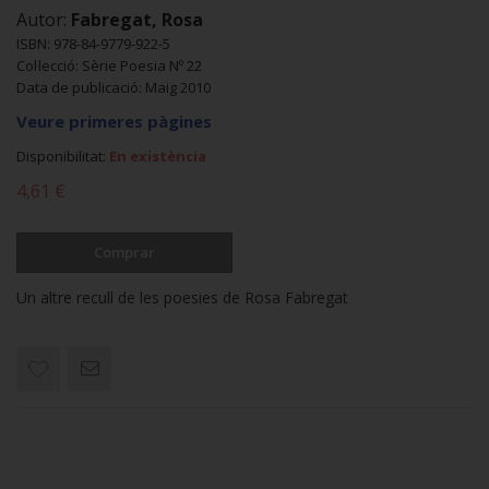
Autor:
Fabregat, Rosa
ISBN: 978-84-9779-922-5
Col·lecció: Sèrie Poesia Nº 22
Data de publicació: Maig 2010
Veure primeres pàgines
Disponibilitat:
En existència
4,61 €
Comprar
Un altre recull de les poesies de Rosa Fabregat