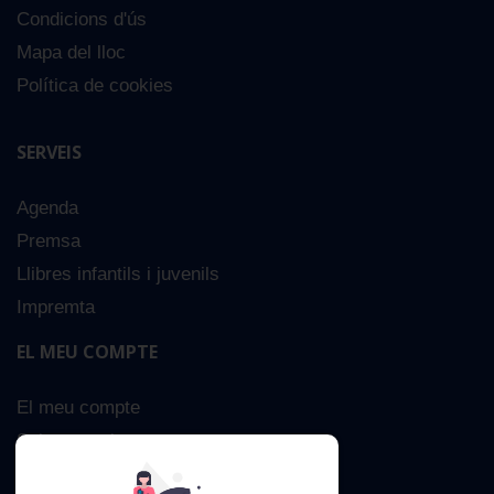
Condicions d'ús
Mapa del lloc
Política de cookies
SERVEIS
Agenda
Premsa
Llibres infantils i juvenils
Impremta
EL MEU COMPTE
El meu compte
Sobre nosaltres
Cerca Avançada