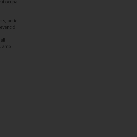
avui ocupa
ts, antic
revenció
all
t, amb