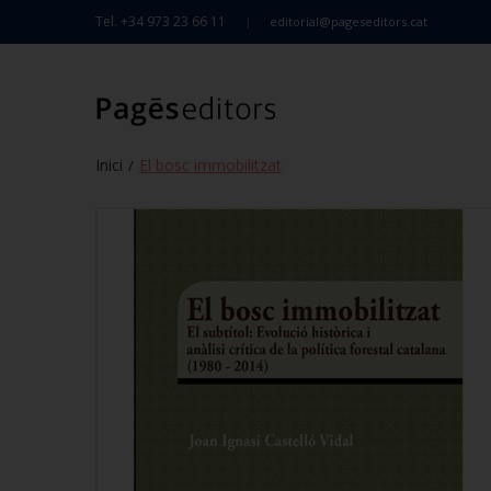
Tel. +34 973 23 66 11
editorial@pageseditors.cat
Inici
El bosc immobilitzat
/