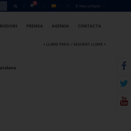
0
El meu compte
IBUÏDORS
PREMSA
AGENDA
CONTACTA
LLIBRE PREVI
/
SEGÜENT LLIBRE
 catalana