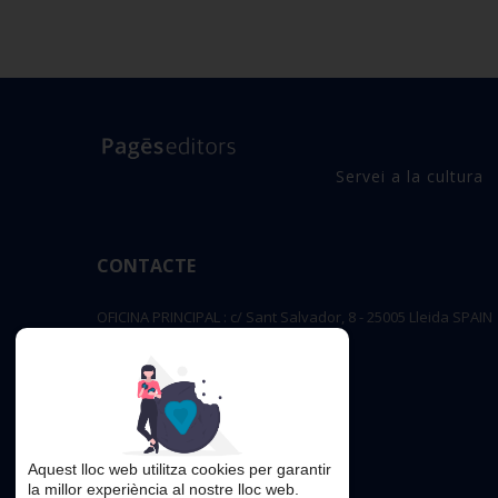
Servei a la cultura
CONTACTE
OFICINA PRINCIPAL : c/ Sant Salvador, 8 - 25005 Lleida SPAIN
editorial@pageseditors.cat
Telèfon: 973 23 66 11
pageseditors.cat
Aquest lloc web utilitza cookies per garantir
la millor experiència al nostre lloc web.