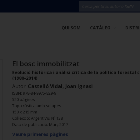
QUI SOM
CATÀLEG
DISTR
El bosc immobilitzat
Evolució històrica i anàlisi crítica de la política forestal
(1980-2014)
Autor:
Castelló Vidal, Joan Ignasi
ISBN: 978-84-9975-829-9
520 pàgines
Tapa rústica amb solapes
150 x 215 mm
Col·lecció: Argent Viu Nº 138
Data de publicació: Març 2017
Veure primeres pàgines