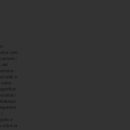
ts
Mostra com
ticament i
s del
 primera
 accedir a
s sobre
uperfície
societat i
atalunya.
'aquestes
 i
ajuda a
a sobre la