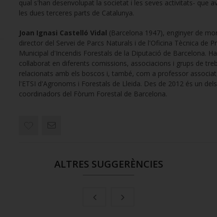
qual s'han desenvolupat la societat i les seves activitats- que 
les dues terceres parts de Catalunya.
Joan Ignasi Castelló Vidal
(Barcelona 1947), enginyer de mon
director del Servei de Parcs Naturals i de l'Oficina Tècnica de P
Municipal d'Incendis Forestals de la Diputació de Barcelona. Ha
col·laborat en diferents comissions, associacions i grups de treb
relacionats amb els boscos i, també, com a professor associa
l'ETSI d'Agronoms i Forestals de Lleida. Des de 2012 és un dels
coordinadors del Fòrum Forestal de Barcelona.
ALTRES SUGGERÈNCIES