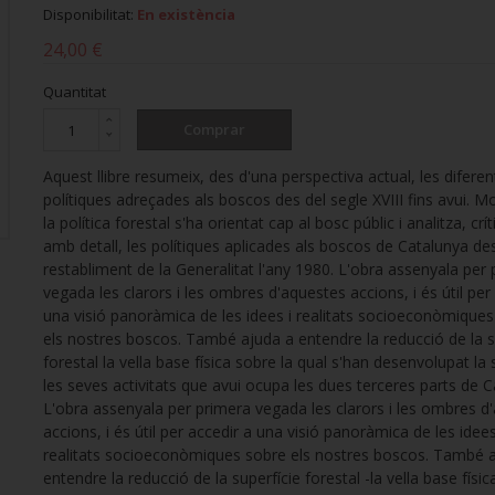
Disponibilitat:
En existència
24,00 €
Quantitat
Comprar
Aquest llibre resumeix, des d'una perspectiva actual, les diferen
polítiques adreçades als boscos des del segle XVIII fins avui. 
la política forestal s'ha orientat cap al bosc públic i analitza, crí
amb detall, les polítiques aplicades als boscos de Catalunya de
restabliment de la Generalitat l'any 1980. L'obra assenyala per
vegada les clarors i les ombres d'aquestes accions, i és útil per
una visió panoràmica de les idees i realitats socioeconòmique
els nostres boscos. També ajuda a entendre la reducció de la s
forestal la vella base física sobre la qual s'han desenvolupat la 
les seves activitats que avui ocupa les dues terceres parts de C
L'obra assenyala per primera vegada les clarors i les ombres d
accions, i és útil per accedir a una visió panoràmica de les idees
realitats socioeconòmiques sobre els nostres boscos. També 
entendre la reducció de la superfície forestal -la vella base físic