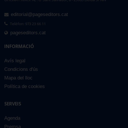
editorial@pageseditors.cat
Telèfon: 973 23 66 11
pageseditors.cat
INFORMACIÓ
Avís legal
 transparent
Condicions d'ús
 €
Mapa del lloc
Política de cookies
SERVEIS
Agenda
Premsa