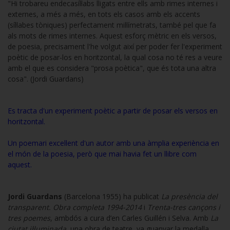
"Hi trobareu endecasíl·labs lligats entre ells amb rimes internes i
externes, a més a més, en tots els casos amb els accents
(síl·labes tòniques) perfectament mil·límetrats, també pel que fa
als mots de rimes internes. Aquest esforç mètric en els versos,
de poesia, precisament l'he volgut així per poder fer l'experiment
poètic de posar-los en horitzontal, la qual cosa no té res a veure
amb el que es considera "prosa poètica", que és tota una altra
cosa". (Jordi Guardans)
Es tracta d'un experiment poètic a partir de posar els versos en
horitzontal.
Un poemari excel·lent d'un autor amb una àmplia experiència en
el món de la poesia, però que mai havia fet un llibre com
aquest.
Jordi Guardans
(Barcelona 1955) ha publicat
La presència del
transparent. Obra completa 1994-2014
i
Trenta-tres cançons i
tres poemes
, ambdós a cura d’en Carles Guillén i Selva. Amb
La
ciutat il·luminada
, una obra de teatre, va guanyar la medalla