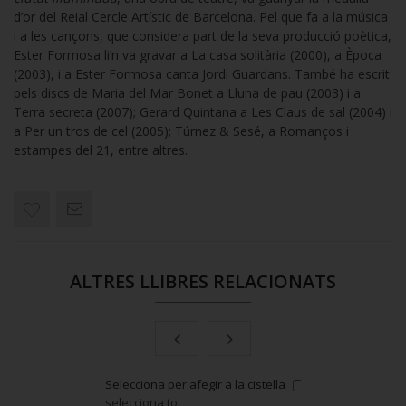
d’or del Reial Cercle Artístic de Barcelona. Pel que fa a la música
i a les cançons, que considera part de la seva producció poètica,
Ester Formosa li’n va gravar a La casa solitària (2000), a Època
(2003), i a Ester Formosa canta Jordi Guardans. També ha escrit
pels discs de Maria del Mar Bonet a Lluna de pau (2003) i a
Terra secreta (2007); Gerard Quintana a Les Claus de sal (2004) i
a Per un tros de cel (2005); Túrnez & Sesé, a Romanços i
estampes del 21, entre altres.
ALTRES LLIBRES RELACIONATS
 cistella
or
Selecciona per afegir a la cistella
or
Selecciona
selecciona tot
selecciona