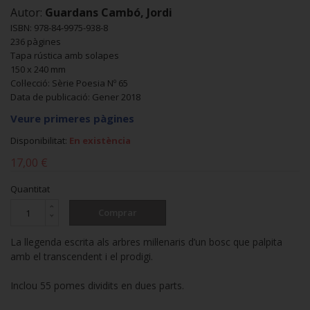
Autor:
Guardans Cambó, Jordi
ISBN: 978-84-9975-938-8
236 pàgines
Tapa rústica amb solapes
150 x 240 mm
Col·lecció: Sèrie Poesia Nº 65
Data de publicació: Gener 2018
Veure primeres pàgines
Disponibilitat:
En existència
17,00 €
Quantitat
Comprar
La llegenda escrita als arbres mil·lenaris d’un bosc que palpita
amb el transcendent i el prodigi.
Inclou 55 pomes dividits en dues parts.