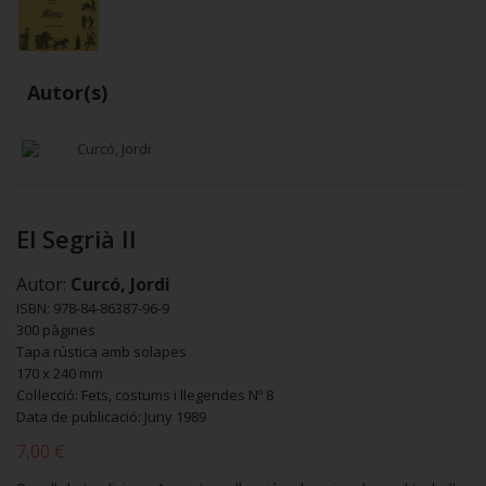
Autor(s)
Curcó, Jordi
El Segrià II
Autor:
Curcó, Jordi
ISBN: 978-84-86387-96-9
300 pàgines
Tapa rústica amb solapes
170 x 240 mm
Col·lecció: Fets, costums i llegendes Nº 8
Data de publicació: Juny 1989
7,00 €