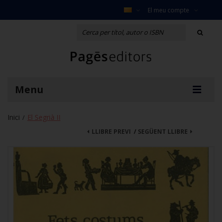
El meu compte
Menu
Inici
El Segrià II
/
LLIBRE PREVI
/
SEGÜENT LLIBRE