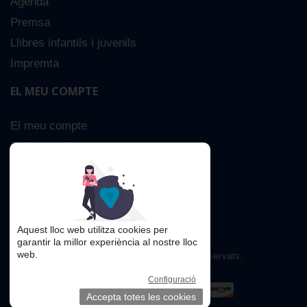
Agenda
Premsa
Llibres infantils i juvenils
Impremta
EL MEU COMPTE
El meu compte
Sobre nosaltres
Cerca Avançada
Contacta
Aquest lloc web utilitza cookies per
garantir la millor experiència al nostre lloc
web.
Copyright © 2016. Tots els drets reservats.
Configuració
Accepta totes les cookies