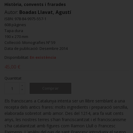
Història, convents i frarades
Autor:
Boadas Llavat, Agustí
ISBN: 978-84-9975-557-1
608 pàgines
Tapa dura
190 x 270 mm
Col·lecció: Monografies Nº 59
Data de publicació: Desembre 2014
Disponibilitat:
En existència
45,00 €
Quantitat
Comprar
Els franciscans a Catalunya intenta ser un llibre semblant a una
recepta dels antics frares: molts ingredients i preparació senzilla,
elaborada sobretot amb amor. Des del 1214, ara fa vuit cents
anys, les nostres terres s'han franciscanitzat i el franciscanisme
s'ha catalanitzat amb figures com Ramon Llull o Francesc
Eiximenis. L'anàlisi del pas de sant Francesc introdueix el segon