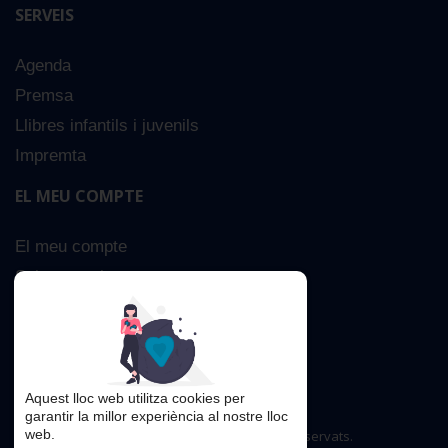
Comprar
SERVEIS
Agenda
Premsa
Llibres infantils i juvenils
Impremta
EL MEU COMPTE
El meu compte
Sobre nosaltres
Cerca Avançada
Contacta
Aquest lloc web utilitza cookies per
garantir la millor experiència al nostre lloc
web.
Copyright © 2016. Tots els drets reservats.