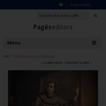
El meu compte
Menu
Inici
Els franciscans a Catalunya
/
LLIBRE PREVI
/
SEGÜENT LLIBRE