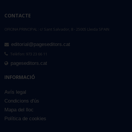
CONTACTE
OFICINA PRINCIPAL : c/ Sant Salvador, 8 - 25005 Lleida SPAIN
editorial@pageseditors.cat
Telèfon: 973 23 66 11
pageseditors.cat
INFORMACIÓ
Avís legal
Condicions d'ús
Mapa del lloc
Els franciscans catalans a l'edat mitjan
Política de cookies
24,00 €