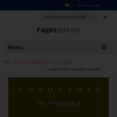
El meu compte
Menu
Inici
Els noms de lloc del Pont de Suert
/
LLIBRE PREVI
/
SEGÜENT LLIBRE