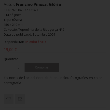
Autor:
Francino Pinosa, Glòria
ISBN: 978-84-9779-214-1
314 pàgines
Tapa rústica
150 x 210 mm
Col·lecció: Toponímia de la Ribagorça Nº 2
Data de publicació: Setembre 2004
Disponibilitat:
En existència
19,00 €
Quantitat
Comprar
Els noms de lloc del Pont de Suert. Inclou fotografies en color i
cartografia.