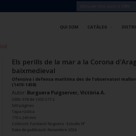
QUI SOM
CATÀLEG
DISTR
eval
Els perills de la mar a la Corona d'Ara
baixmedieval
Ofensiva i defensa marítima des de l'observatori mallor
(1410-1458)
Autor:
Burguera Puigserver, Victòria A.
ISBN: 978-84-1303-577-2
560 pàgines
Tapa rústica
170 x 240 mm
Col·lecció: Fundació Noguera - Estudis Nº
Data de publicació: Novembre 2024