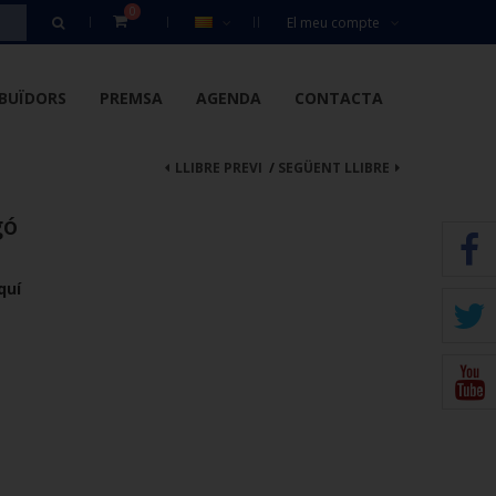
0
El meu compte
IBUÏDORS
PREMSA
AGENDA
CONTACTA
LLIBRE PREVI
/
SEGÜENT LLIBRE
gó
quí