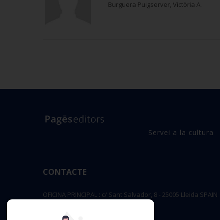
Burguera Puigserver, Victòria A.
Servei a la cultura
CONTACTE
OFICINA PRINCIPAL : c/ Sant Salvador, 8 - 25005 Lleida SPAIN
editorial@pageseditors.cat