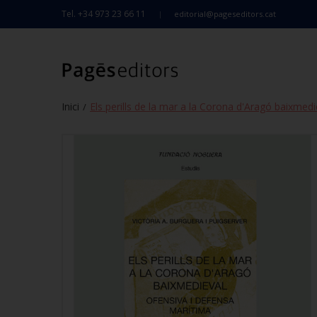
Tel. +34 973 23 66 11
editorial@pageseditors.cat
Inici
Els perills de la mar a la Corona d'Aragó baixmedi
/