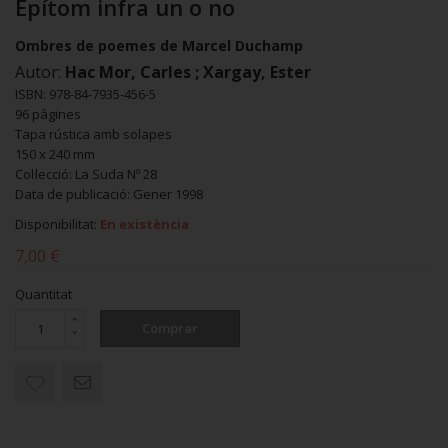
Epítom infra un o no
Ombres de poemes de Marcel Duchamp
Autor:
Hac Mor, Carles ; Xargay, Ester
ISBN: 978-84-7935-456-5
96 pàgines
Tapa rústica amb solapes
150 x 240 mm
Col·lecció: La Suda Nº 28
Data de publicació: Gener 1998
Disponibilitat:
En existència
7,00 €
Quantitat
Comprar