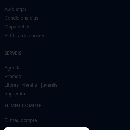
Avís legal
Condicions d'ús
Mapa del lloc
Política de cookies
SERVEIS
Agenda
Premsa
Llibres infantils i juvenils
Impremta
EL MEU COMPTE
El meu compte
Sobre nosaltres