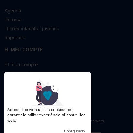
Agenda
Premsa
Llibres infantils i juvenils
Impremta
EL MEU COMPTE
El meu compte
Sobre nosaltres
Cerca Avançada
Contacta
Aquest lloc web utilitza cookies per
garantir la millor experiència al nostre lloc
web.
Copyright © 2016. Tots els drets reservats.
Configuració