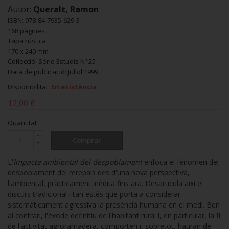
Autor:
Queralt, Ramon
ISBN: 978-84-7935-629-3
168 pàgines
Tapa rústica
170 x 240 mm
Col·lecció: Sèrie Estudis Nº 25
Data de publicació: Juliol 1999
Disponibilitat:
En existència
12,00 €
Quantitat
Comprar
L'
Impacte ambiental del despoblament
enfoca el fenomen del
despoblament del rerepaís des d'una nova perspectiva,
l'ambiental, pràcticament inèdita fins ara. Desarticula així el
discurs tradicional i tan estès que porta a considerar
sistemàticament agressiva la presència humana en el medi. Ben
al contrari, l'èxode definitiu de l'habitant rural i, en particular, la fi
de l'activitat agroramadera, comporten i, sobretot, hauran de