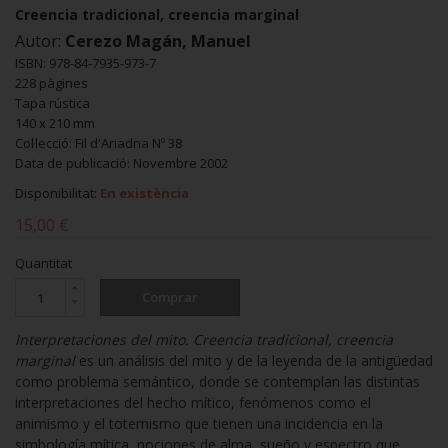
Creencia tradicional, creencia marginal
Autor:
Cerezo Magán, Manuel
ISBN: 978-84-7935-973-7
228 pàgines
Tapa rústica
140 x 210 mm
Col·lecció: Fil d'Ariadna Nº 38
Data de publicació: Novembre 2002
Disponibilitat:
En existència
15,00 €
Quantitat
Comprar
Interpretaciones del mito. Creencia tradicional, creencia
marginal
es un análisis del mito y de la leyenda de la antigüedad
como problema semántico, donde se contemplan las distintas
interpretaciones del hecho mítico, fenómenos como el
animismo y el totemismo que tienen una incidencia en la
simbología mítica, nociones de alma, sueño y espectro que