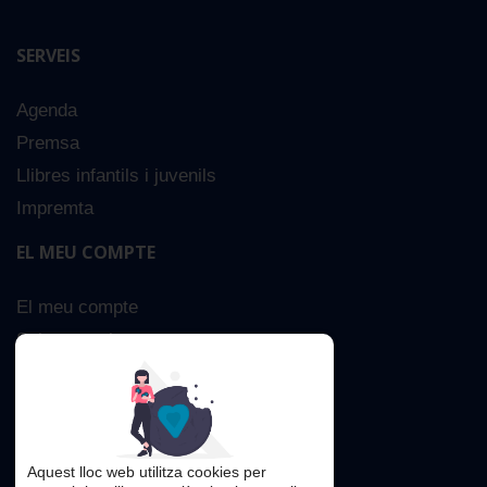
SERVEIS
Agenda
Premsa
Llibres infantils i juvenils
Impremta
EL MEU COMPTE
El meu compte
Sobre nosaltres
Cerca Avançada
Contacta
Aquest lloc web utilitza cookies per