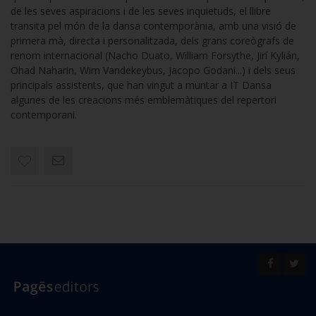
de les seves aspiracions i de les seves inquietuds, el llibre
transita pel món de la dansa contemporània, amb una visió de
primera mà, directa i personalitzada, dels grans coreògrafs de
renom internacional (Nacho Duato, William Forsythe, Jirí Kylián,
Ohad Naharin, Wim Vandekeybus, Jacopo Godani...) i dels seus
principals assistents, que han vingut a muntar a IT Dansa
algunes de les creacions més emblemàtiques del repertori
contemporani.