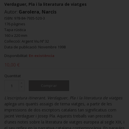
Verdaguer, Pla i la literatura de viatges
Autor:
Garolera, Narcís
ISBN: 978-84-7935-520-3
176 pàgines
Tapa rústica
160 x 220 mm
Col·lecció: Argent Viu Nº 32
Data de publicació: Novembre 1998
Disponibilitat:
En existència
10,00 €
Quantitat
Comprar
L'escriptura itinerant. Verdaguer, Pla i la literatura de viatges
aplega uns quants assaigs de tema viatges, a partir de les
impressions de dos escriptors catalans tan significatius com
Jacint Verdaguer i Josep Pla. Aquests treballs van precedits
d'unes notes sobre la literatura de viatges europea al segle XIX, i
el seu reflex en la narrativa catalana contemporània. En paraules