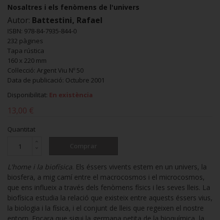
Nosaltres i els fenòmens de l'univers
Autor:
Battestini, Rafael
ISBN: 978-84-7935-844-0
232 pàgines
Tapa rústica
160 x 220 mm
Col·lecció: Argent Viu Nº 50
Data de publicació: Octubre 2001
Disponibilitat:
En existència
13,00 €
Quantitat
Comprar
L'home i la biofísica
. Els éssers vivents estem en un univers, la
biosfera, a mig camí entre el macrocosmos i el microcosmos,
que ens influeix a través dels fenòmens físics i les seves lleis. La
biofísica estudia la relació que existeix entre aquests éssers vius,
la biologia i la física, i el conjunt de lleis que regeixen el nostre
entorn. Encara que sigui la germana petita de la bioquímica, la