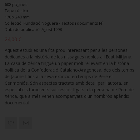
608 pàgines
Tapa rústica
170 x 240 mm
Col·lecció: Fundació Noguera - Textos i documents Nº
Data de publicació: Agost 1998
24,00 €
Aquest estudi és una fita prou interessant per a les persones
dedicades a la història de les nissagues nobles a l'Edat Mitjana.
La casa de Xèrica tingué un paper molt rellevant en la història
política de la Confederació Catalano-Aragonesa, des dels temps
de Jaume I fins a la seva extinció en temps de Pere el
Cerimoniós. Són aspectes tractats amb detall per l'autora, en
especial els turbulents successos lligats a la persona de Pere de
Xèrica, que a més venen acompanyats d'un nombrós apèndix
documental.